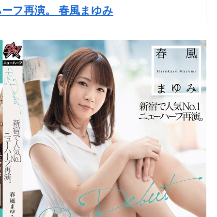
ューハーフ再演。 春風まゆみ