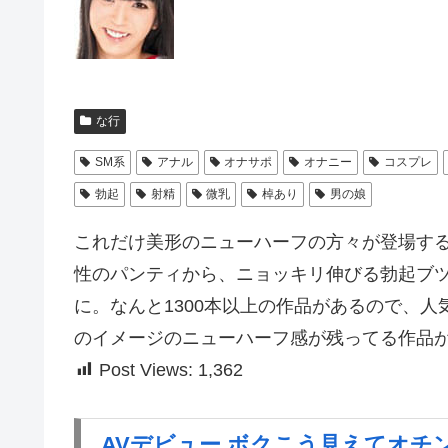
な行
SM系
アナル
オナサポ
オナニー
コスプレ
勃起
射精
微乳
棹あり
男の娘
これだけ美形のニューハーフの方々が登場す
性のパンティから、ニョッキリ伸びる勃起ブ
に。なんと1300本以上の作品があるので、人気
のイメージのニューハーフ感が残ってる作品
Post Views:
1,362
AVデビュー ボクこう見えてオチ