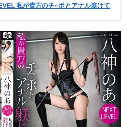
LEVEL 私が貴方のチ○ポとアナル躾けて